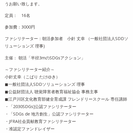
うお願い致します。
定員： 16名
参加費：3000円
ファシリテーター：朝活参加者 小針 丈幸 （一般社団法人SDDソ
リューションズ 理事)
主催： 朝活「半径3mのSDGsアクション」
～ファシリテーター紹介～
小針丈幸（こばり たけゆき）
◼︎一般社団法人SDDソリューションズ 理事
◼︎公益財団法人 聴覚障害者教育福祉協会 事務主事
◼︎江戸川区文化教育部健全育成課 フレンドリースクール 専任講師
・「2030SDGs]公認ファシリテーター
・「SDGs de 地方創生」公認ファシリテーター
・JFRA社会貢献教育ファシリテーター
・准認定ファンドレイザー