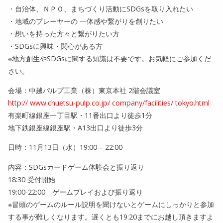
・自治体、ＮＰＯ、まちづくり活動にSDGsを取り入れたい
・地域のプレーヤーの 一体感や繋がりを創りたい
・想いを持った方々と繋がりたい方
・SDGsに興味・関心がある方
※地方創生やSDGsに関する知識は不要です。お気軽にご参加くだ
さい。
会場：中越パルプ工業（株）東京本社 2階会議室
http:// www.chuetsu-pulp.co.jp/ company/facilities/ tokyo.html
有楽町線銀座一丁目駅・11番出口より徒歩1分
地下鉄銀座線銀座駅・A13出口より徒歩3分
日時：11月13日（水）19:00 – 22:00
内容：SDGsカードゲーム体験会と振り返り
18:30 受付開始
19:00-22:00 ゲームプレイおよび振り返り
※冒頭のゲームのルール説明を聞けないとゲームにしっかりと参加
する事が難しくなります。遅くとも19:20までにお越し頂きますよ