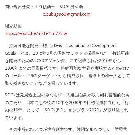
問い合わせ先：土９倶楽部 SDGs分科会
c.bubugao3@gmail.com
紹介動画
https://youtu.be/msEeTm77sIw
持続可能な開発目標（SDGs：Sustainable Development
Goals）とは、2015年9月の国連サミットで採択された「
持続可能
な開発のための2030アジェンダ」
にて記載された2016年から
2030年までの国際目標です。
持続可能な世界を実現するための17
のゴール・
169のターゲットから構成され、
地球上の誰一人として
取り残さないことなどを誓っています。
SDGsは発展途上国のみならず，
先進国自身が取り組む普遍的なも
のであり、
日本でも今後の10年を2030年の目標達成に向けた「
行
動の10年」として 「SDGsアクションプラン2020」が取り組まれ
ています。
その中核のひとつが地方創生です。強靭なまちづくり、
循環共