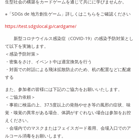
生型社会の構築をカードゲームを通じて共にに学びませんか
。
※「SDGs de 地方創生ゲーム」詳しくはこちらをご確認ください
https://test.sdgslocal.jp/cardgame/
新型コロナウイルス感染症（COVID-19）
の感染予防対策とし
て以下を実施します。
＜感染予防対策＞
・密集をさけ、イベント中は適宜換気を行う
・対面での対話による飛沫拡散防止のため、
机の配置などに配慮
する
また、参加者の皆様には下記のご協力をお願いいたします。
＜ご協力依頼＞
・事前に検温の上、37.5度以上の発熱やせき等の風邪の症状、
味
覚・嗅覚の異常がある場合、
体調がすぐれない場合は参加をお控
えください。
・会場内でのマスクまたはフェイスガード着用、
会場入口でのア
ルコール消毒をお願いします。